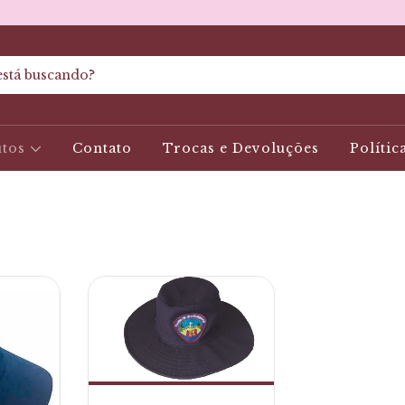
utos
Contato
Trocas e Devoluções
Polític