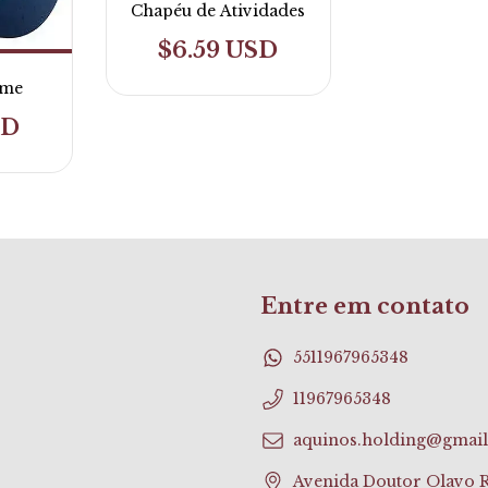
Chapéu de Atividades
$6.59 USD
rme
SD
Entre em contato
5511967965348
11967965348
aquinos.holding@gmai
Avenida Doutor Olavo Ri