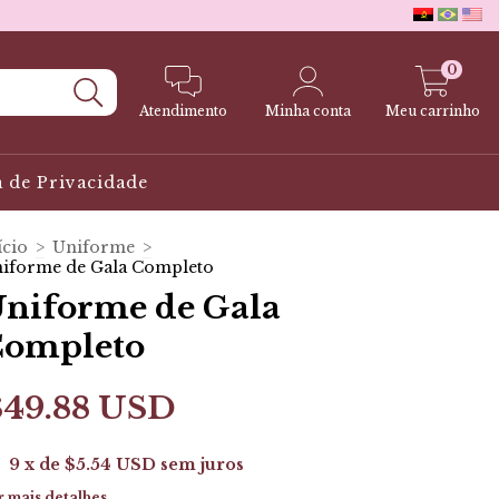
0
Atendimento
Minha conta
Meu carrinho
a de Privacidade
ício
>
Uniforme
>
iforme de Gala Completo
niforme de Gala
ompleto
$49.88 USD
9
x de
$5.54 USD
sem juros
r mais detalhes