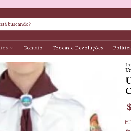
utos
Contato
Trocas e Devoluções
Polític
In
Un
U
C
Ve