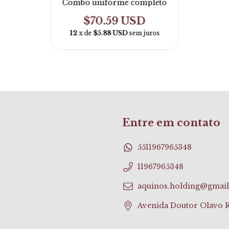
Combo uniforme completo
$70.59 USD
12
x de
$5.88 USD
sem juros
Entre em contato
5511967965348
11967965348
aquinos.holding@gmai
Avenida Doutor Olavo Ri